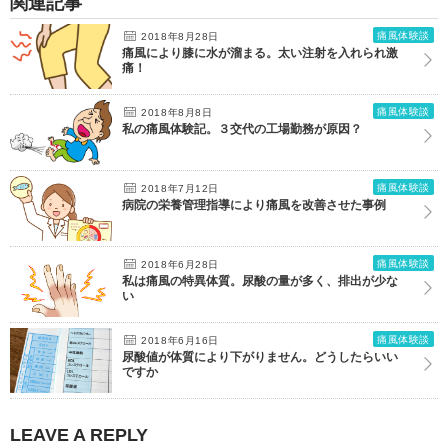
関連記事
痛風体験談
2018年8月28日
痛風により膝に水が溜まる。太い注射を入れられ激
痛！
痛風体験談
2018年8月8日
私の痛風体験記。３交代の工場勤務が原因？
痛風体験談
2018年7月12日
病院の栄養管理指導により痛風を改善させた事例
痛風体験談
2018年6月28日
私は痛風の特異体質。尿酸の量が多く、排出が少な
い
痛風体験談
2018年6月16日
尿酸値が体質により下がりません。どうしたらいい
ですか
LEAVE A REPLY