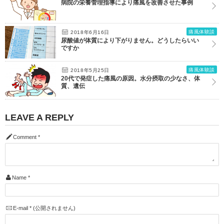
病院の栄養管理指導により痛風を改善させた事例
痛風体験談
2018年6月16日
尿酸値が体質により下がりません。どうしたらいい
ですか
痛風体験談
2018年5月25日
20代で発症した痛風の原因。水分摂取の少なさ、体
質、遺伝
LEAVE A REPLY
Comment
*
Name
*
E-mail
*
(公開されません)