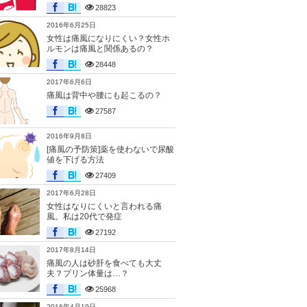
28823
2016年6月25日
女性は痛風になりにくい？女性ホ
ルモンは痛風と関係あるの？
28448
2017年6月6日
痛風は背中や腰にも起こるの？
27587
2016年9月8日
[痛風の予防策]薬を使わないで尿酸
値を下げる方法
27409
2017年6月28日
女性はなりにくいと言われる痛
風。私は20代で発症
27192
2017年8月14日
痛風の人は砂肝を食べても大丈
夫？プリン体量は…？
25968
2016年4月19日