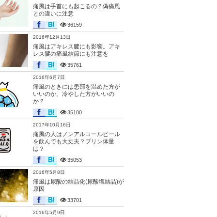
痛風は手首にも起こるの？偽痛風
との違いに注意
36159
2016年12月13日
痛風はアキレス腱にも影響。アキ
レス腱の痛風結節にも注意を
35761
2016年6月7日
痛風のときには患部を温めた方が
いいのか、冷やした方がいいの
か？
35100
2017年10月16日
痛風の人はノンアルコールビール
を飲んでも大丈夫？プリン体量
は？
35053
2016年5月8日
痛風は尿酸の結晶化(尿酸塩結晶)が
原因
33701
2016年5月9日