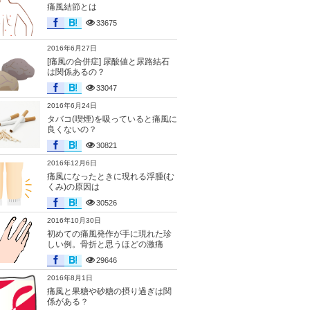
痛風結節とは
33675
2016年6月27日
[痛風の合併症] 尿酸値と尿路結石
は関係あるの？
33047
2016年6月24日
タバコ(喫煙)を吸っていると痛風に
良くないの？
30821
2016年12月6日
痛風になったときに現れる浮腫(む
くみ)の原因は
30526
2016年10月30日
初めての痛風発作が手に現れた珍
しい例。骨折と思うほどの激痛
29646
2016年8月1日
痛風と果糖や砂糖の摂り過ぎは関
係がある？