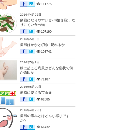
111775
2016年4月25日
痛風になりやすい食べ物(食品)、な
りにくい食べ物
107190
2016年5月3日
痛風はかかと(踵)に現れるか
103741
2016年5月2日
膝に起こる痛風はどんな症状で何
が原因か
71187
2016年5月29日
痛風に使える市販薬
61585
2016年4月22日
痛風の痛みとはどんな感じです
か？
61432