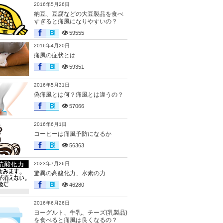
2016年5月26日
納豆、豆腐などの大豆製品を食べ
すぎると痛風になりやすいの？
59555
2016年4月20日
痛風の症状とは
59351
2016年5月31日
偽痛風とは何？痛風とは違うの？
57066
2016年6月1日
コーヒーは痛風予防になるか
56363
2023年7月26日
驚異の高酸化力、水素の力
46280
2016年6月26日
ヨーグルト、牛乳、チーズ(乳製品)
を食べると痛風は良くなるの？