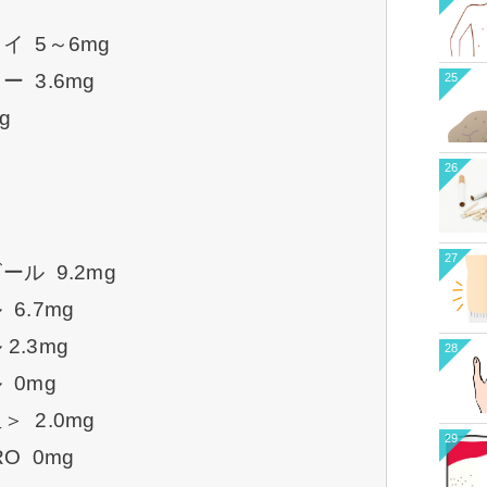
]
 5～6mg
 3.6mg
25
g
26
27
ル 9.2mg
6.7mg
2.3mg
28
 0mg
 2.0mg
29
O 0mg