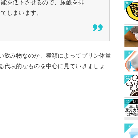
機能を低下させるので、尿酸を排
8
せてしまいます。
9
10
い飲み物なのか、種類によってプリン体量
る代表的なものを中心に見ていきましょ
11
12
13