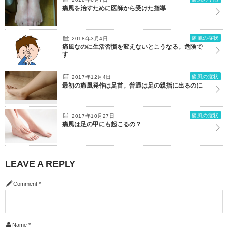
痛風を治すために医師から受けた指導
痛風の症状
2018年3月4日
痛風なのに生活習慣を変えないとこうなる。危険で
す
痛風の症状
2017年12月4日
最初の痛風発作は足首。普通は足の親指に出るのに
痛風の症状
2017年10月27日
痛風は足の甲にも起こるの？
LEAVE A REPLY
Comment
*
Name
*