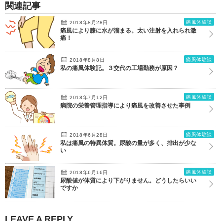
関連記事
痛風体験談
2018年8月28日
痛風により膝に水が溜まる。太い注射を入れられ激
痛！
痛風体験談
2018年8月8日
私の痛風体験記。３交代の工場勤務が原因？
痛風体験談
2018年7月12日
病院の栄養管理指導により痛風を改善させた事例
痛風体験談
2018年6月28日
私は痛風の特異体質。尿酸の量が多く、排出が少な
い
痛風体験談
2018年6月16日
尿酸値が体質により下がりません。どうしたらいい
ですか
LEAVE A REPLY