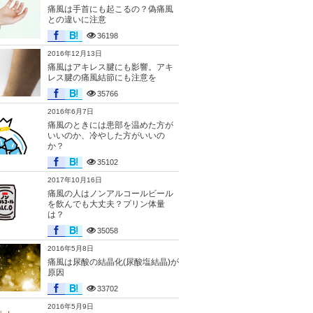
痛風は手首にも起こるの？偽痛風
との違いに注意
36198
2016年12月13日
痛風はアキレス腱にも影響。アキ
レス腱の痛風結節にも注意を
35766
2016年6月7日
痛風のときには患部を温めた方が
いいのか、冷やした方がいいの
か？
35102
2017年10月16日
痛風の人はノンアルコールビール
を飲んでも大丈夫？プリン体量
は？
35058
2016年5月8日
痛風は尿酸の結晶化(尿酸塩結晶)が
原因
33702
2016年5月9日