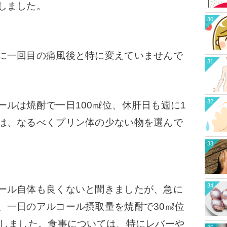
しました。
30
に一回目の痛風後と特に変えていませんで
31
32
ールは焼酎で一日100㎖位、休肝日も週に1
は、なるべくプリン体の少ない物を選んで
33
34
ール自体も良くないと聞きましたが、急に
、一日のアルコール摂取量を焼酎で30㎖位
やしました。食事については、特にレバーや