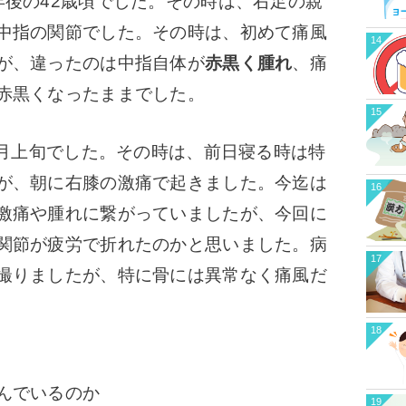
年後の42歳頃でした。その時は、右足の親
中指の関節でした。その時は、初めて痛風
14
が、違ったのは中指自体が
赤黒く腫れ
、痛
赤黒くなったままでした。
15
9月上旬でした。その時は、前日寝る時は特
が、朝に右膝の激痛で起きました。今迄は
16
激痛や腫れに繋がっていましたが、今回に
関節が疲労で折れたのかと思いました。病
17
撮りましたが、特に骨には異常なく痛風だ
18
んでいるのか
19