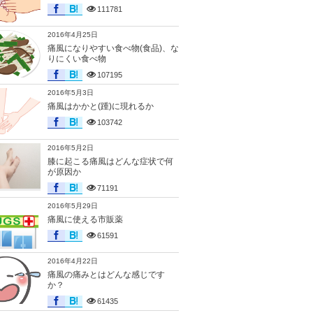
111781
2016年4月25日
痛風になりやすい食べ物(食品)、な
りにくい食べ物
107195
2016年5月3日
痛風はかかと(踵)に現れるか
103742
2016年5月2日
膝に起こる痛風はどんな症状で何
が原因か
71191
2016年5月29日
痛風に使える市販薬
61591
2016年4月22日
痛風の痛みとはどんな感じです
か？
61435