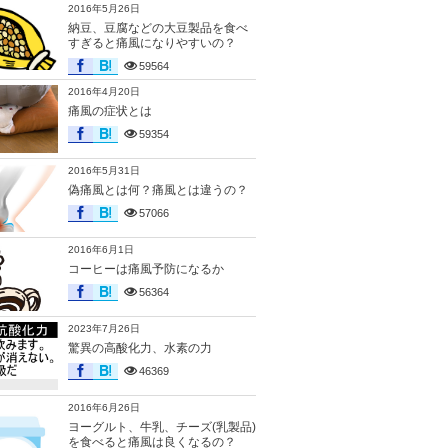
2016年5月26日
納豆、豆腐などの大豆製品を食べ
すぎると痛風になりやすいの？
59564
2016年4月20日
痛風の症状とは
59354
2016年5月31日
偽痛風とは何？痛風とは違うの？
57066
2016年6月1日
コーヒーは痛風予防になるか
56364
2023年7月26日
驚異の高酸化力、水素の力
46369
2016年6月26日
ヨーグルト、牛乳、チーズ(乳製品)
を食べると痛風は良くなるの？