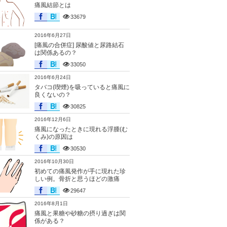
痛風結節とは
33679
2016年6月27日
[痛風の合併症] 尿酸値と尿路結石
は関係あるの？
33050
2016年6月24日
タバコ(喫煙)を吸っていると痛風に
良くないの？
30825
2016年12月6日
痛風になったときに現れる浮腫(む
くみ)の原因は
30530
2016年10月30日
初めての痛風発作が手に現れた珍
しい例。骨折と思うほどの激痛
29647
2016年8月1日
痛風と果糖や砂糖の摂り過ぎは関
係がある？