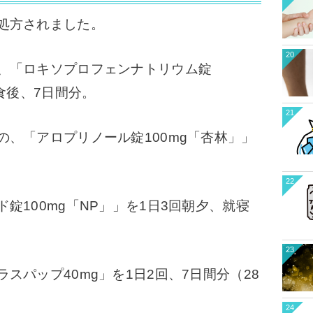
処方されました。
20
、「ロキソプロフェンナトリウム錠
食後、7日間分。
21
、「アロプリノール錠100mg「杏林」」
。
22
錠100mg「NP」」を1日3回朝夕、就寝
23
スパップ40mg」を1日2回、7日間分（28
24