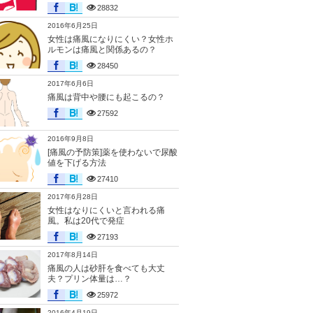
28832
2016年6月25日
女性は痛風になりにくい？女性ホ
ルモンは痛風と関係あるの？
28450
2017年6月6日
痛風は背中や腰にも起こるの？
27592
2016年9月8日
[痛風の予防策]薬を使わないで尿酸
値を下げる方法
27410
2017年6月28日
女性はなりにくいと言われる痛
風。私は20代で発症
27193
2017年8月14日
痛風の人は砂肝を食べても大丈
夫？プリン体量は…？
25972
2016年4月19日