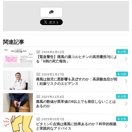
関連記事
未分類
2026年3月12日
【緊急警告】痛風の薬コルヒチンの高用量投与によ
る「8例の死亡報告」
未分類
2026年1月17日
痛風は胎児に悪影響を及ぼすのか：高尿酸血症が招
く妊娠リスクのエビデンス
未分類
2025年11月4日
痛風の数値が異常値の9以上でも発症しないことは
あるのか
未分類
2025年10月7日
ビタミンC点滴は痛風に効果あるのか？科学的根拠
と実践的なアドバイス