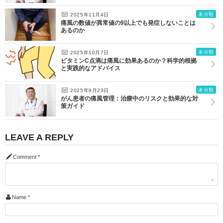
未分類
2025年11月4日
痛風の数値が異常値の9以上でも発症しないことは
あるのか
未分類
2025年10月7日
ビタミンC点滴は痛風に効果あるのか？科学的根拠
と実践的なアドバイス
未分類
2025年9月23日
がん患者の痛風管理：治療中のリスクと効果的な対
策ガイド
LEAVE A REPLY
Comment
*
Name
*