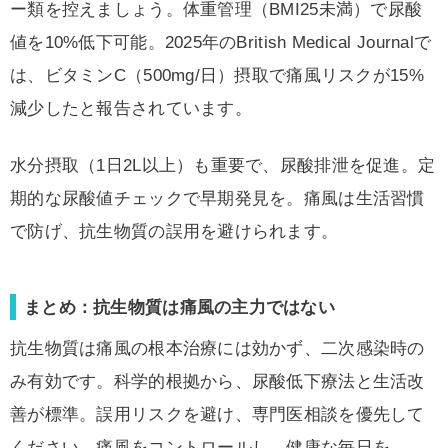
ー類を控えましょう。体重管理（BMI25未満）で尿酸
値を10%低下可能。2025年のBritish Medical Journalで
は、ビタミンC（500mg/日）摂取で痛風リスクが15%
減少したと報告されています。
水分摂取（1日2L以上）も重要で、尿酸排泄を促進。定
期的な尿酸値チェックで早期発見を。痛風は生活習慣
で防げ、抗生物質の誤用を避けられます。
まとめ：抗生物質は痛風の主力ではない
抗生物質は痛風の根本治療には効かず、二次感染時の
み有効です。科学的根拠から、尿酸低下療法と生活改
善が標準。誤用リスクを避け、専門医相談を優先して
ください。痛風をコントロールし、健康な毎日を。