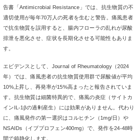
告書「Antimicrobial Resistance」では、抗生物質の不
適切使用が毎年70万人の死者を生むと警告。痛風患者
で抗生物質を誤用すると、腸内フローラの乱れが尿酸
排泄を悪化させ、症状を長期化させる可能性もありま
す。
エビデンスとして、Journal of Rheumatology（2024
年）では、痛風患者の抗生物質使用群で尿酸値が平均
10%上昇し、再発率が15%高まったと報告されていま
す。抗生物質は細菌特異的で、痛風の炎症（サイトカ
インIL-1βの過剰産生）には効果がありません。代わり
に、痛風発作の第一選択はコルヒチン（1mg/日）や
NSAIDs（イブプロフェン400mg）で、発作を24-48時
間で鎮静化します。