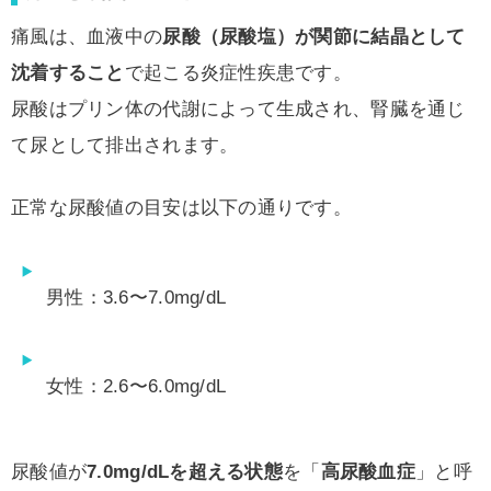
痛風は、血液中の
尿酸（尿酸塩）が関節に結晶として
沈着すること
で起こる炎症性疾患です。
尿酸はプリン体の代謝によって生成され、腎臓を通じ
て尿として排出されます。
正常な尿酸値の目安は以下の通りです。
男性：3.6〜7.0mg/dL
女性：2.6〜6.0mg/dL
尿酸値が
7.0mg/dLを超える状態
を「
高尿酸血症
」と呼