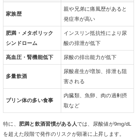
親や兄弟に痛風歴があると
家族歴
発症率が高い
肥満・メタボリック
インスリン抵抗性により尿
シンドローム
酸の排泄が低下
高血圧・腎機能低下
尿酸の排出能力が低下
尿酸産生が増加、排泄も阻
多量飲酒
害される
内臓類、魚卵、肉の過剰摂
プリン体の多い食事
取など
特に、
肥満と飲酒習慣がある人
では、尿酸値が9mg/dL
を超えた段階で発作のリスクが顕著に上昇します。