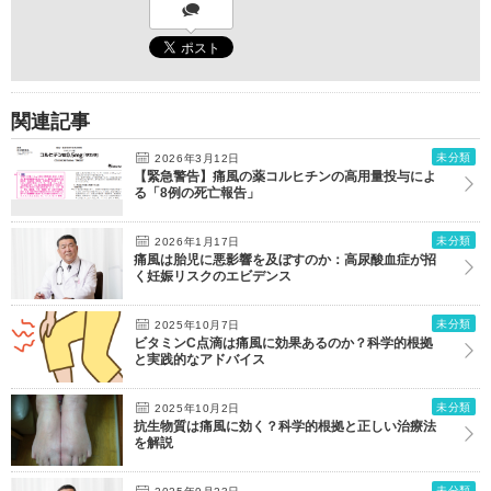
関連記事
未分類
2026年3月12日
【緊急警告】痛風の薬コルヒチンの高用量投与によ
る「8例の死亡報告」
未分類
2026年1月17日
痛風は胎児に悪影響を及ぼすのか：高尿酸血症が招
く妊娠リスクのエビデンス
未分類
2025年10月7日
ビタミンC点滴は痛風に効果あるのか？科学的根拠
と実践的なアドバイス
未分類
2025年10月2日
抗生物質は痛風に効く？科学的根拠と正しい治療法
を解説
未分類