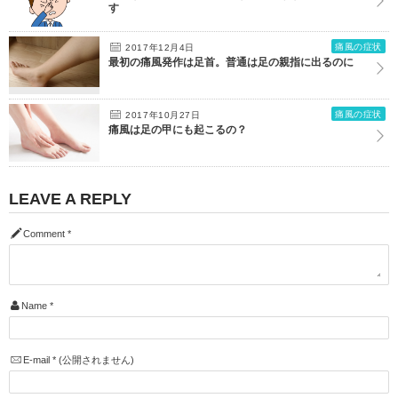
す
痛風の症状
2017年12月4日
最初の痛風発作は足首。普通は足の親指に出るのに
痛風の症状
2017年10月27日
痛風は足の甲にも起こるの？
LEAVE A REPLY
Comment
*
Name
*
E-mail
*
(公開されません)