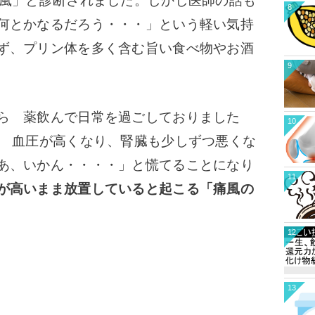
痛風」と診断されました。しかし医師の話も
8
何とかなるだろう・・・」という軽い気持
ず、プリン体を多く含む旨い食べ物やお酒
9
ら 薬飲んで日常を過ごしておりました
10
ろ 血圧が高くなり、腎臓も少しずつ悪くな
あ、いかん・・・・」と慌てることになり
11
が高いまま放置していると起こる「痛風の
12
13