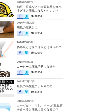
2016年5月26日
納豆、豆腐などの大豆製品を食べ
すぎると痛風になりやすいの？
59564
2016年4月20日
痛風の症状とは
59354
2016年5月31日
偽痛風とは何？痛風とは違うの？
57066
2016年6月1日
コーヒーは痛風予防になるか
56364
2023年7月26日
驚異の高酸化力、水素の力
46358
2016年6月26日
ヨーグルト、牛乳、チーズ(乳製品)
を食べると痛風は良くなるの？