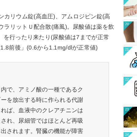
カリウム錠(高血圧)、アムロジピン錠(高
20
、ウラリットＵ配合散(痛風)。尿酸値は薬を飲
後」を行ったり来たり(尿酸値は7までが正常
8前後」(0.6から1.1mg/dlが正常値)
21
22
肉内で、アミノ酸の一種であるク
ギーを放出する時に作られる代謝
あれば、血液中のクレアチニンは
23
過され、尿細管ではほとんど再吸
排出されます。
腎臓の機能が障害
24