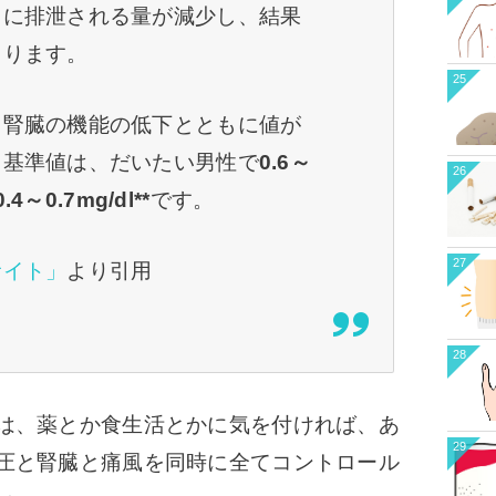
中に排泄される量が減少し、結果
まります。
25
、腎臓の機能の低下とともに値が
。基準値は、だいたい男性で
0.6～
26
0.4～0.7mg/dl**
です。
27
サイト」
より引用
28
は、薬とか食生活とかに気を付ければ、あ
29
圧と腎臓と痛風を同時に全てコントロール