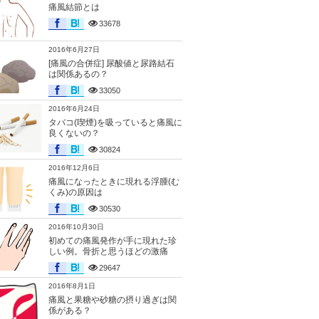
痛風結節とは
33678
2016年6月27日
[痛風の合併症] 尿酸値と尿路結石
は関係あるの？
33050
2016年6月24日
タバコ(喫煙)を吸っていると痛風に
良くないの？
30824
2016年12月6日
痛風になったときに現れる浮腫(む
くみ)の原因は
30530
2016年10月30日
初めての痛風発作が手に現れた珍
しい例。骨折と思うほどの激痛
29647
2016年8月1日
痛風と果糖や砂糖の摂り過ぎは関
係がある？