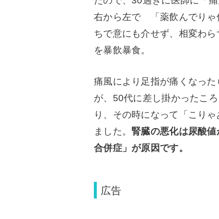
たので、30過ぎに医師に「
右から左で 「薬飲んでりゃ
ちで意にも介せず、相変わら
を暴飲暴食。
痛風により足指が痛くなった
が、50代に差し掛かったこ
り、その時になって「こりゃ
ました。
腎臓の悪化は尿酸値
合併症」が原因です。
広告