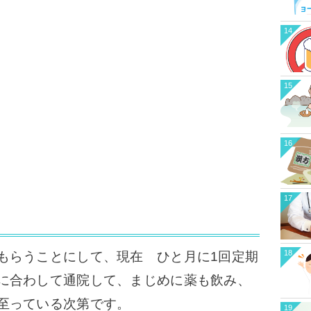
14
15
16
17
18
もらうことにして、現在 ひと月に1回定期
に合わして通院して、まじめに薬も飲み、
至っている次第です。
19