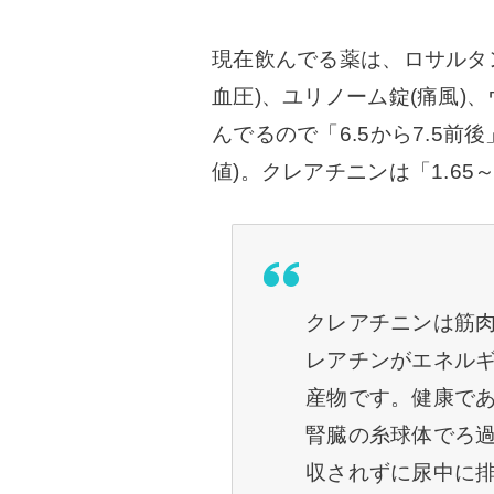
現在飲んでる薬は、ロサルタン
血圧)、ユリノーム錠(痛風)
んでるので「6.5から7.5前
値)。クレアチニンは「1.65～1.
クレアチニンは筋
レアチンがエネル
産物です。健康で
腎臓の糸球体でろ
収されずに尿中に