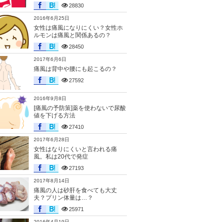
28830
2016年6月25日
女性は痛風になりにくい？女性ホ
ルモンは痛風と関係あるの？
28450
2017年6月6日
痛風は背中や腰にも起こるの？
27592
2016年9月8日
[痛風の予防策]薬を使わないで尿酸
値を下げる方法
27410
2017年6月28日
女性はなりにくいと言われる痛
風。私は20代で発症
27193
2017年8月14日
痛風の人は砂肝を食べても大丈
夫？プリン体量は…？
25971
2016年4月19日