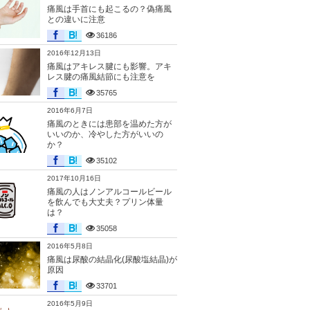
痛風は手首にも起こるの？偽痛風
との違いに注意
36186
2016年12月13日
痛風はアキレス腱にも影響。アキ
レス腱の痛風結節にも注意を
35765
2016年6月7日
痛風のときには患部を温めた方が
いいのか、冷やした方がいいの
か？
35102
2017年10月16日
痛風の人はノンアルコールビール
を飲んでも大丈夫？プリン体量
は？
35058
2016年5月8日
痛風は尿酸の結晶化(尿酸塩結晶)が
原因
33701
2016年5月9日