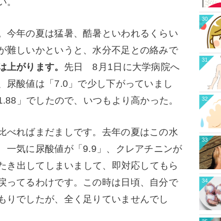
い。
30
。今年の夏は猛暑、酷暑といわれるくらい
が難しいかというと、水分不足との絡みで
31
は上がります。
先日 8月1日に大学病院へ
、尿酸値は「7.0」で少し下がっていまし
.88」でしたので、いつもより高かった。
32
比べればまだましです。
去年の夏はこの水
33
 一気に尿酸値が「9.9」、クレアチニンが
たたき出してしまいまして、即対応してもら
戻ってるわけです。
この時は日頃、自分で
34
もりでしたが、全く足りていませんでし