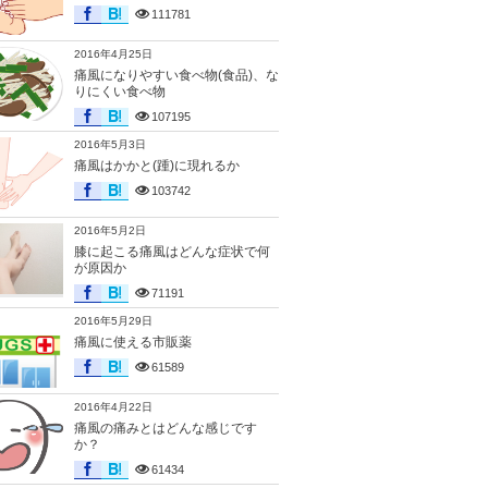
111781
2016年4月25日
痛風になりやすい食べ物(食品)、な
りにくい食べ物
107195
2016年5月3日
痛風はかかと(踵)に現れるか
103742
2016年5月2日
膝に起こる痛風はどんな症状で何
が原因か
71191
2016年5月29日
痛風に使える市販薬
61589
2016年4月22日
痛風の痛みとはどんな感じです
か？
61434